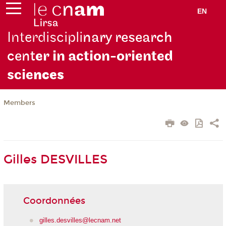
EN
Interdiscipli
nary research
cent
er in action-oriented
scie
nces
Members
Gilles DESVILLES
Coordonnées
gilles.desvilles@lecnam.net